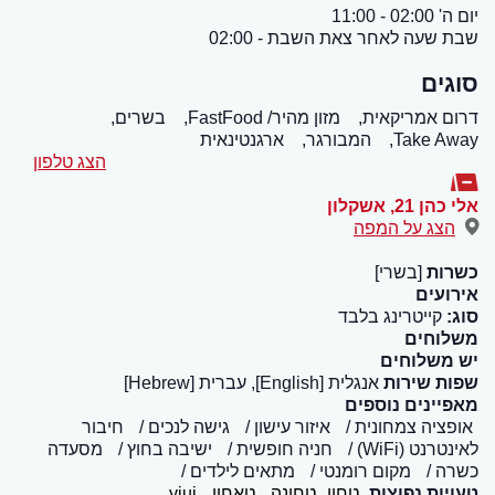
יום ה' 02:00 - 11:00
שבת שעה לאחר צאת השבת - 02:00
סוגים
דרום אמריקאית,
מזון מהיר/ FastFood,
בשרים,
Take Away,
המבורגר,
ארגנטינאית
הצג טלפון
אלי כהן 21
,
אשקלון
הצג על המפה
כשרות
[בשרי]
אירועים
סוג:
קייטרינג בלבד
משלוחים
יש משלוחים
שפות שירות
אנגלית [English], עברית [Hebrew]
מאפיינים נוספים
אופציה צמחונית
איזור עישון
גישה לנכים
חיבור
לאינטרנט (WiFi)
חניה חופשית
ישיבה בחוץ
מסעדה
כשרה
מקום רומנטי
מתאים לילדים
טעויות נפוצות
טחון
טחונה
טאחון
yjui