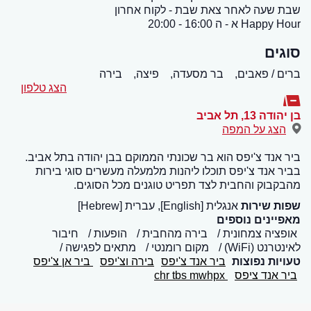
שבת שעה לאחר צאת שבת - לקוח אחרון
Happy Hour א - ה 16:00 - 20:00
סוגים
ברים / פאבים,
בר מסעדה,
פיצה,
בירה
הצג טלפון
בן יהודה 13
,
תל אביב
הצג על המפה
ביר אנד צ'יפס הוא בר שכונתי הממוקם בבן יהודה בתל אביב.
בביר אנד צ'יפס תוכלו ליהנות מלמעלה מעשרים סוגי בירות
מהבקבוק והחבית לצד תפריט טוגנים מכל הסוגים.
שפות שירות
אנגלית [English], עברית [Hebrew]
מאפיינים נוספים
אופציה צמחונית
בירה מהחבית
הופעות
חיבור
לאינטרנט (WiFi)
מקום רומנטי
מתאים לפגישה
טעויות נפוצות
ביר אנד צ'יפס
בירה וצ'יפס
ביר אן צ'יפס
ביר אנד ציפס
chr tbs mwhpx