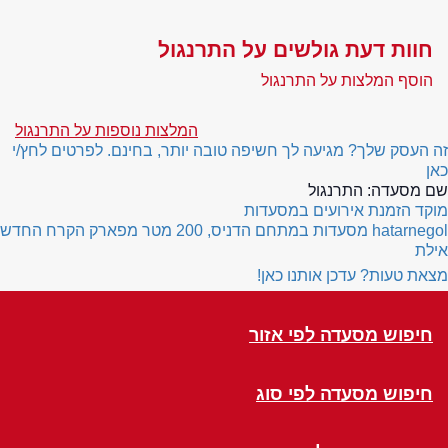
חוות דעת גולשים על התרנגול
הוסף המלצות על התרנגול
המלצות נוספות על התרנגול
זה העסק שלך? מגיעה לך חשיפה טובה יותר, בחינם. לפרטים לחץ/י
כאן
שם מסעדה:
התרנגול
מוקד הזמנת אירועים במסעדות
hatarnegol
מסעדות במתחם הדניס, 200 מטר מפארק הקרח החדש
אילת
מצאת טעות? עדכן אותנו כאן!
חיפוש מסעדה לפי אזור
חיפוש מסעדה לפי סוג