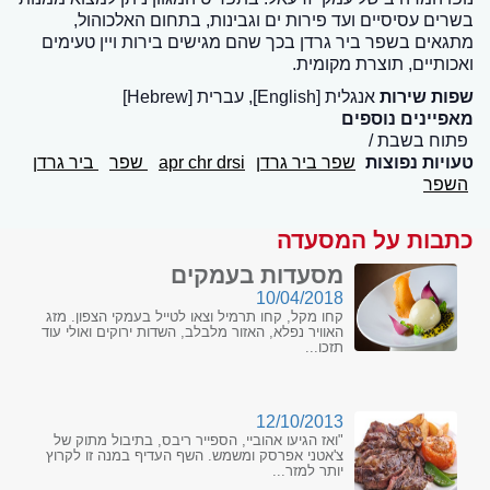
בשרים עסיסיים ועד פירות ים וגבינות, בתחום האלכוהול,
מתגאים בשפר ביר גרדן בכך שהם מגישים בירות ויין טעימים
ואכותיים, תוצרת מקומית.
שפות שירות
אנגלית [English], עברית [Hebrew]
מאפיינים נוספים
פתוח בשבת
טעויות נפוצות
שפר ביר גרדן
apr chr drsi
שפר
ביר גרדן
השפר
כתבות על המסעדה
מסעדות בעמקים
10/04/2018
קחו מקל, קחו תרמיל וצאו לטייל בעמקי הצפון. מזג
האוויר נפלא, האזור מלבלב, השדות ירוקים ואולי עוד
תזכו...
12/10/2013
"ואז הגיעו אהוביי, הספייר ריבס, בתיבול מתוק של
צ'אטני אפרסק ומשמש. השף העדיף במנה זו לקרוץ
יותר למזר...