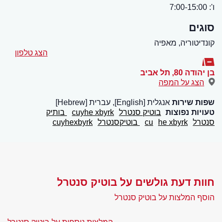
ו': 7:00-15:00
סוגים
קונדיטוריה, מאפיה
הצג טלפון
בן יהודה 80
,
תל אביב
הצג על המפה
שפות שירות
אנגלית [English], עברית [Hebrew]
טעויות נפוצות
בוטיק סנטרל
cuyhe xbyrk
בותיק
סנטרל
he xbyrk
cu
בוטיקסנטרל
cuyhexbyrk
חוות דעת גולשים על בוטיק סנטרל
הוסף המלצות על בוטיק סנטרל