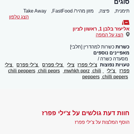
סוגים
תימנית,
פיצה,
מזון מהיר/ FastFood,
Take Away
הצג טלפון
אליעזר בלבן 1
,
ראשון לציון
הצג על המפה
כשרות
כשרות למהדרין [חלבי]
מאפיינים נוספים
מסעדה כשרה
טעויות נפוצות
צ'ילי פפרז
צילי
צילי פפרס
צ'ילי פפרס
צילי
פפרז
צ'ילי
chili peppers
chili
mwhkh pprz
chili peprs
peppers
chilli pepers
חוות דעת גולשים על צ'ילי פפרז
הוסף המלצות על צ'ילי פפרז