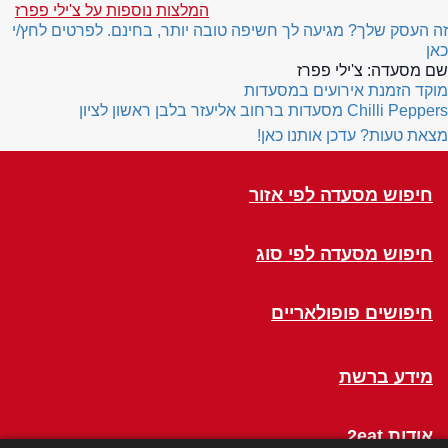
המלצות נוספות על צ'ילי פפרז
זה העסק שלך? מגיעה לך חשיפה טובה יותר, בחינם. לפרטים לחץ/י
כאן
שם מסעדה:
צ'ילי פפרז
מוקד הזמנת אירועים במסעדות
Chilli Peppers
מסעדות ברחוב אליעזר בלבן ראשון לציון
מצאת טעות? עדכן אותנו כאן!
חיפוש מסעדה לפי אזור
חיפוש מסעדה לפי סוג
חיפושים פופולאריים
מידע ברשת
אודות 2eat