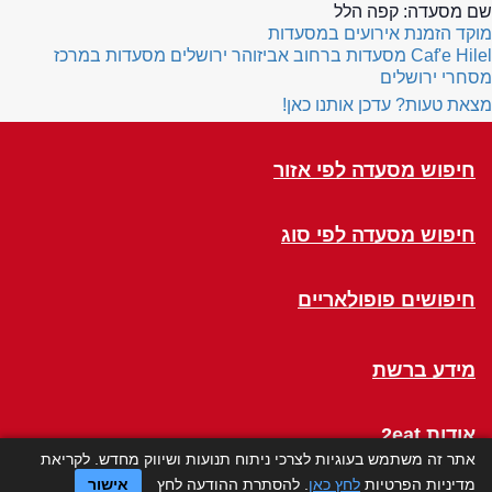
שם מסעדה:
קפה הלל
מוקד הזמנת אירועים במסעדות
Caf'e Hilel
מסעדות ברחוב אביזוהר ירושלים
מסעדות במרכז
מסחרי ירושלים
מצאת טעות? עדכן אותנו כאן!
חיפוש מסעדה לפי אזור
חיפוש מסעדה לפי סוג
חיפושים פופולאריים
מידע ברשת
אודות 2eat
אתר זה משתמש בעוגיות לצרכי ניתוח תנועות ושיווק מחדש. לקריאת
מדיניות הפרטיות
לחץ כאן
. להסתרת ההודעה לחץ
אישור
Click a Table