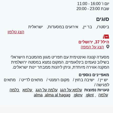
יום ו' 16:00 - 11:00
שבת 23:00 - 20:00
סוגים
ביסטרו,
בר יין,
אירועים במסעדות,
ישראלית
הצג טלפון
הילל 37
,
ירושלים
הצג על המפה
מסעדה קטנה ואינטימית עם תפריט מגוון מהמטבח הישראלי
בשילוב טעמים בינלאומיים. המקום נמצא במסטה ירושלמית
המקנה אווירה מיוחדת, וניתן ליהנות ממבחר יינות ישראלים.
מאפיינים נוספים
יש יין
ישיבה בחוץ
מקום רומנטי
מתאים לדייט
מתאים
לפגישה
טעויות נפוצות
עלמא על הגג
עלמה על הגג
עלמא
כלמה
עלמה
alma
gknt
gknv
alma al hagag