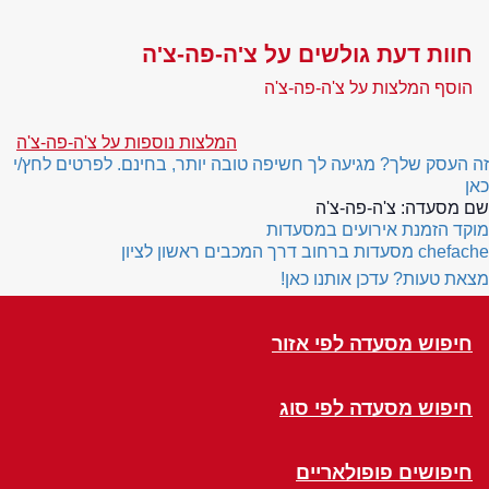
חוות דעת גולשים על צ'ה-פה-צ'ה
הוסף המלצות על צ'ה-פה-צ'ה
המלצות נוספות על צ'ה-פה-צ'ה
זה העסק שלך? מגיעה לך חשיפה טובה יותר, בחינם. לפרטים לחץ/י
כאן
שם מסעדה:
צ'ה-פה-צ'ה
מוקד הזמנת אירועים במסעדות
chefache
מסעדות ברחוב דרך המכבים ראשון לציון
מצאת טעות? עדכן אותנו כאן!
חיפוש מסעדה לפי אזור
חיפוש מסעדה לפי סוג
חיפושים פופולאריים