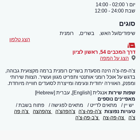
יום ו' 02:00 - 14:00
שבת 24:00 - 12:00
סוגים
שיפודים/על האש,
בשרים,
רומנית
הצג טלפון
דרך המכבים 54
,
ראשון לציון
הצג על המפה
צ'ה-פה-צ'ה הינה מסעדת בשרים רומנית ברמה מקצועית גבוהה,
בדגש על אוכל רומני אותנטי ותפריט מגוון ועשיר. הצוות שירותי
ומפנק, האווירה יחודית ונעימה ומייצרת לסועדים חווייה מיוחדת.
שפות שירות
אנגלית [English], עברית [Hebrew]
מאפיינים נוספים
יש יין
מתאים לדייט
מתאים לפגישה
פתוח בשבת
טעויות נפוצות
צ'ה-פה-צ'ה
צ'הפהצ'ה
צהפהצה
צ'ה פה
צ'ה
צה-פה-צה
צ'ב-פה-צ'ה