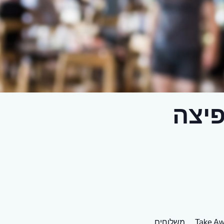
יצה
Take Aw
משלוחים