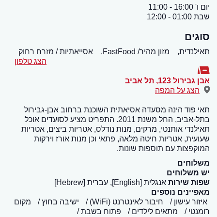
יום ו' 16:00 - 11:00
שבת 01:00 - 12:00
סוגים
תאילנדית,
מזון מהיר/ FastFood,
אסייאתיות / מזרח רחוק
הצג טלפון
אבן גבירול 123
,
תל אביב
הצג על המפה
תאי פוד הינה מסעדה אסיאתית השוכנת ברחוב אבן-גבירול
בתל-אביב, החל משנת 2011. התפריט מציע לסועדים אוכל
תאילנדי אותנטי, מרקים, מנות נודלס, אטריות ביצים, אטריות
שעועית, אטריות חיטה מלאה, פתאי וכן מנות אורז וירקות
המוקפצות עם תוספות שונות.
משלוחים
יש משלוחים
שפות שירות
אנגלית [English], עברית [Hebrew]
מאפיינים נוספים
איזור עישון
חיבור לאינטרנט (WiFi)
ישיבה בחוץ
מקום
רומנטי
מתאים לילדים
פתוח בשבת