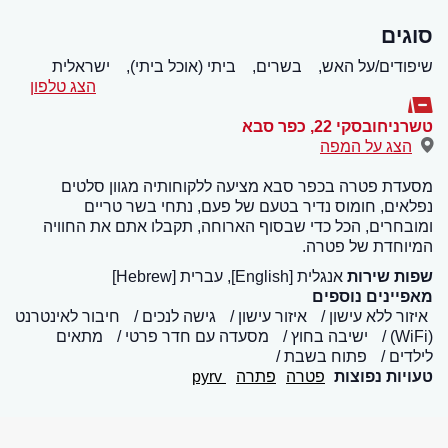
סוגים
שיפודים/על האש,
בשרים,
ביתי (אוכל ביתי),
ישראלית
הצג טלפון
טשרניחובסקי 22
,
כפר סבא
הצג על המפה
מסעדת פטרה בכפר סבא מציעה ללקוחותיה מגוון סלטים
נפלאים, חומוס נדיר בטעם של פעם, נתחי בשר טריים
ומובחרים, הכל כדי שבסוף הארוחה, תקבלו אתם את החוויה
המיוחדת של פטרה.
שפות שירות
אנגלית [English], עברית [Hebrew]
מאפיינים נוספים
איזור ללא עישון
איזור עישון
גישה לנכים
חיבור לאינטרנט
(WiFi)
ישיבה בחוץ
מסעדה עם חדר פרטי
מתאים
לילדים
פתוח בשבת
טעויות נפוצות
פטרה
פתרה
pyrv