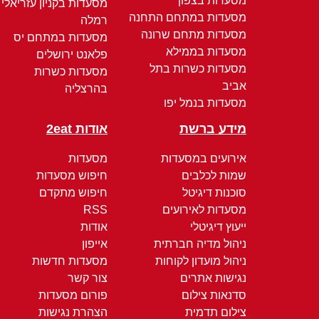
מסעדות בצפון
מסעדות בקניון עזריאלי
מסעדות במתחם התחנה
רמלה
מסעדות מתחם שרונה
מסעדות במתחם יס
מסעדות בממילא
פלאנט ירושלים
מסעדות כשרות בתל
מסעדות כשרות
אביב
בהרצליה
מסעדות בנמל יפו
מידע ברשת
אודות 2eat
אירועים במסעדות
מסעדות
שמות לכלבים
חיפוש מסעדות
סוכנות דיגיטל
חיפוש מתקדם
מסעדות לאירועים
RSS
ייעוץ דיגיטלי
אודות
ניהול מדיה חברתית
אייפון
ניהול מועדון לקוחות
מסעדות חדשות
נגישות אתרים
צור קשר
סדנאות צילום
פורום מסעדות
צילום תדמית
הצהרת נגישות