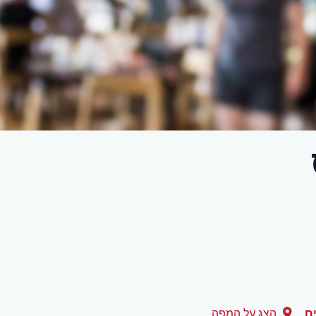
ם
הצג על המפה