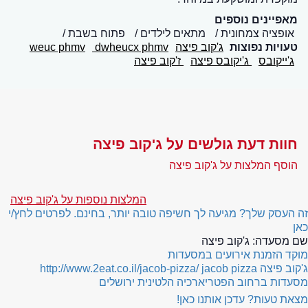
מאפיינים נוספים
אופציה צמחונית
מתאים לילדים
פתוח בשבת
טעויות נפוצות
ג'קוב פיצה
dwheucx phmv
weuc phmv
ג'ייקובס
ג'יקובס פיצה
ז'קוב פיצה
חוות דעת גולשים על ג'קוב פיצה
הוסף המלצות על ג'קוב פיצה
המלצות נוספות על ג'קוב פיצה
זה העסק שלך? מגיעה לך חשיפה טובה יותר, בחינם. לפרטים לחץ/י
כאן
שם מסעדה:
ג'קוב פיצה
מוקד הזמנת אירועים במסעדות
ג'קוב פיצה
jacob pizza
http://www.2eat.co.il/jacob-pizza/
מסעדות ברחוב הפטריארכיה הלטינית ירושלים
מצאת טעות? עדכן אותנו כאן!