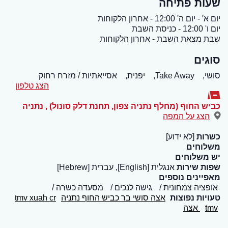
שעות פתיחה
יום א' - יום ה' 12:00 - אחרון הלקוחות
יום ו' 12:00 - כניסת השבת
שבת מצאת השבת - אחרון הלקוחות
סוגים
סושי,
Take Away,
יפנית,
אסייאתיות / מזרח רחוק
הצג טלפון
כביש החוף (מחלף נתניה צפון, תחנת דלק סונול)
,
נתניה
הצג על המפה
כשרות
[לא ידוע]
משלוחים
יש משלוחים
שפות שירות
אנגלית [English], עברית [Hebrew]
מאפיינים נוספים
אופציה צמחונית
גישה לנכים
מסעדה כשרה
טעויות נפוצות
אצה סושי בר כביש החוף נתניה
tmv xuah cr
tmv
אצה