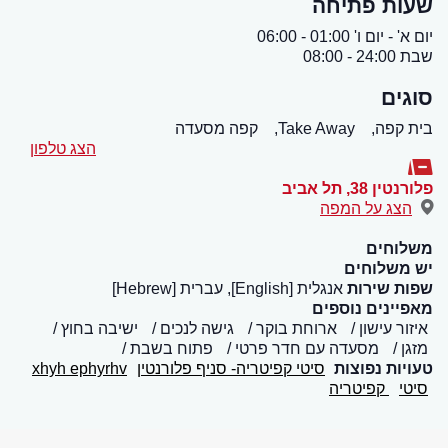
שעות פתיחה
יום א' - יום ו' 01:00 - 06:00
שבת 24:00 - 08:00
סוגים
בית קפה,
Take Away,
קפה מסעדה
הצג טלפון
פלורנטין 38
,
תל אביב
הצג על המפה
משלוחים
יש משלוחים
שפות שירות
אנגלית [English], עברית [Hebrew]
מאפיינים נוספים
איזור עישון
ארוחת בוקר
גישה לנכים
ישיבה בחוץ
מזגן
מסעדה עם חדר פרטי
פתוח בשבת
טעויות נפוצות
סיטי קפיטריה- סניף פלורנטין
xhyh ephyrhv
סיטי
קפיטריה