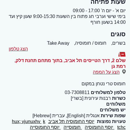
שעות פתיחה
יום א' - יום ה' 17:00 - 09:00
בימי שישי וערבי חג פתוח בין השעות 9:00-15:30 שעון קיץ ועד
14:00 בשעון חורף
סוגים
בשרים,
חומוס / חומוסיה,
Take Away
הצג טלפון
שלם 2, דרך הטייסים תל אביב, בתוך מתחם תחנת דלק
,
רמת גן
הצג על המפה
חומוס טרי נטחן במקום
טלפון למשלוחים
03-7308811
כשרות
רבנות עירונית [בשרי]
משלוחים
יש משלוחים
שפות שירות
אנגלית [English], עברית [Hebrew]
טעויות נפוצות
יוסף החומוסיה תל אביב
k
hux; vjunuxhv
tchc
יוסף החומוסיה
חומוסייה
יוסף החומוסייה