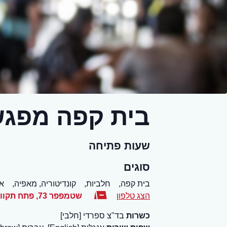
בית קפה מפג
שעות פתיחה
סוגים
בית קפה,
חלביות,
קונדיטוריה, מאפיה,
אר
הצג טלפון
שטמפפר 73
,
פתח תקוו
כשרות
בד"צ ספרדי [חלבי]