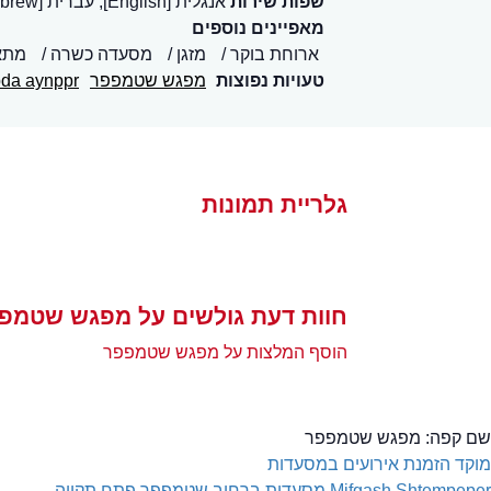
שפות שירות
אנגלית [English], עברית [Hebrew]
מאפיינים נוספים
ארוחת בוקר
מזגן
מסעדה כשרה
מתאי
טעויות נפוצות
מפגש שטמפפר
da aynppr
גלריית תמונות
חוות דעת גולשים על מפגש שטמפ
הוסף המלצות על מפגש שטמפפר
שם קפה:
מפגש שטמפפר
מוקד הזמנת אירועים במסעדות
Mifgash Shtempeper
מסעדות ברחוב שטמפפר פתח תקווה