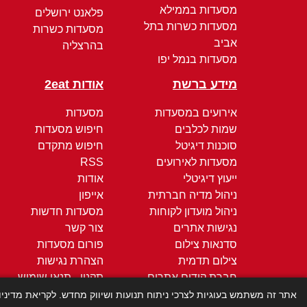
מסעדות בממילא
פלאנט ירושלים
מסעדות כשרות בתל
מסעדות כשרות
אביב
בהרצליה
מסעדות בנמל יפו
מידע ברשת
אודות 2eat
אירועים במסעדות
מסעדות
שמות לכלבים
חיפוש מסעדות
סוכנות דיגיטל
חיפוש מתקדם
מסעדות לאירועים
RSS
ייעוץ דיגיטלי
אודות
ניהול מדיה חברתית
אייפון
ניהול מועדון לקוחות
מסעדות חדשות
נגישות אתרים
צור קשר
סדנאות צילום
פורום מסעדות
צילום תדמית
הצהרת נגישות
חברת קידום אתרים
תקנון - תנאי שימוש
קידום ממומן
מדיניות הפרטיות
אתר זה משתמש בעוגיות לצרכי ניתוח תנועות ושיווק מחדש. לקריאת מדיני