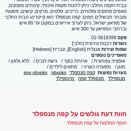
בבית הקפה החלבי ניתן ליהנות מקפה איכותי, קינוחים מפנקים,
מאפים מתוקים ומלוחים, כריכים, סלטים, מרקים, קישים, פסטות
ומבחר תבשילים חמים. קפה מנספלד הוא קייטרינג הבית החלבי
של מוזיאון ישראל. ניתן לערוך אירועים במקום עד 80 איש
וברחבי המוזיאון עד 300 איש.
פקס
02-5618399
כשרות
רבנות עירונית [חלבי]
שפות שירות
אנגלית [English], עברית [Hebrew]
מאפיינים נוספים
אופציה צמחונית
ארוחת בוקר
גישה לנכים
ללא גלוטן
מזגן
מסעדה כשרה
מתאים לילדים
טעויות נפוצות
קפה מנספלד
nbxpks
epv nbxpks
מנספילד
מנספלד קפה
מינספילד
חוות דעת גולשים על קפה מנספלד
הוסף המלצות על קפה מנספלד