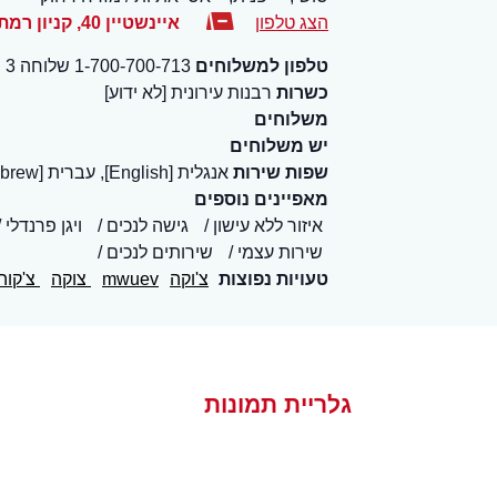
הצג טלפון
איינשטיין 40, קניון רמת אביב
טלפון למשלוחים
1-700-700-713 שלוחה 3
כשרות
רבנות עירונית [לא ידוע]
משלוחים
יש משלוחים
שפות שירות
אנגלית [English], עברית [Hebrew]
מאפיינים נוספים
איזור ללא עישון
גישה לנכים
ויגן פרנדלי
שירות עצמי
שירותים לנכים
טעויות נפוצות
צ'וקה
mwuev
צוקה
צ'קוה
גלריית תמונות