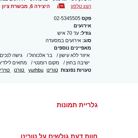
הצג טלפון
היצירה 6
,
מבשרת ציון
פקס
02-5345505
אירועים
גודל:
עד 70 איש
סוג:
אירועים במסעדה
מאפיינים נוספים
איזור ללא עישון
בר אלכוהול
גישה לנכים
ישיבה בחוץ
מקום רומנטי
מתאים לילדי
טעויות נפוצות
טורינו
yurhbu
טורנו
טוירינ
גלריית תמונות
חוות דעת גולשים על טורינו