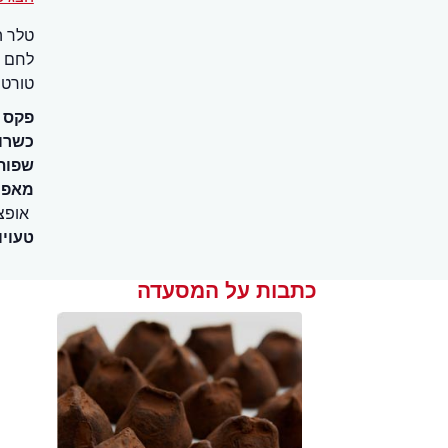
טלר ה
לחם ב
טורטי
פקס
כשרו
שפות
מאפיי
אופצ
טעויו
כתבות על המסעדה