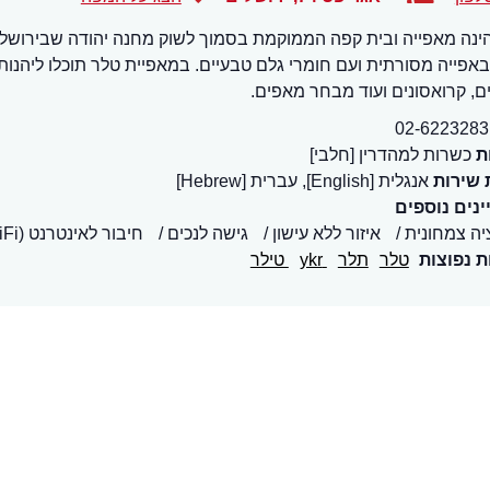
ינה מאפייה ובית קפה הממוקמת בסמוך לשוק מחנה יהודה שבירושלים.
אפייה מסורתית ועם חומרי גלם טבעיים. במאפיית טלר תוכלו ליהנות ממ
ם, קרואסונים ועוד מבחר מאפים.
02-6223283
ת
כשרות למהדרין [חלבי]
 שירות
אנגלית [English], עברית [Hebrew]
נים נוספים
יה צמחונית
איזור ללא עישון
גישה לנכים
חיבור לאינטרנט (WiFi)
ת נפוצות
טלר
תלר
ykr
טילר