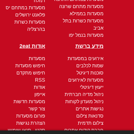
רמלה
מסעדות מתחם שרונה
מסעדות במתחם יס
מסעדות בממילא
פלאנט ירושלים
מסעדות כשרות בתל
מסעדות כשרות
אביב
בהרצליה
מסעדות בנמל יפו
מידע ברשת
אודות 2eat
אירועים במסעדות
מסעדות
שמות לכלבים
חיפוש מסעדות
סוכנות דיגיטל
חיפוש מתקדם
מסעדות לאירועים
RSS
ייעוץ דיגיטלי
אודות
ניהול מדיה חברתית
אייפון
ניהול מועדון לקוחות
מסעדות חדשות
נגישות אתרים
צור קשר
סדנאות צילום
פורום מסעדות
צילום תדמית
הצהרת נגישות
חברת קידום אתרים
תקנון - תנאי שימוש