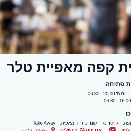
ת קפה מאפיית טלר
ת פתיחה
 ה' 20:00 - 06:30
ם
פה,
קייטרינג,
קונדיטוריה, מאפיה,
Take Away
לפון
אגריפס 74
,
ירושלים
הצג על המפה