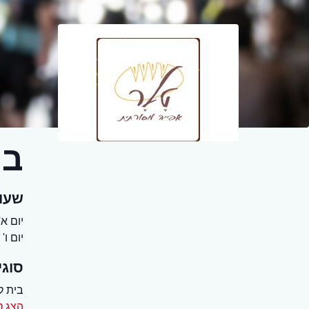
בי
שעו
יום א' - יום
יום ו' 16:00 - 06:30
סוגי
בית ק
הצג ט