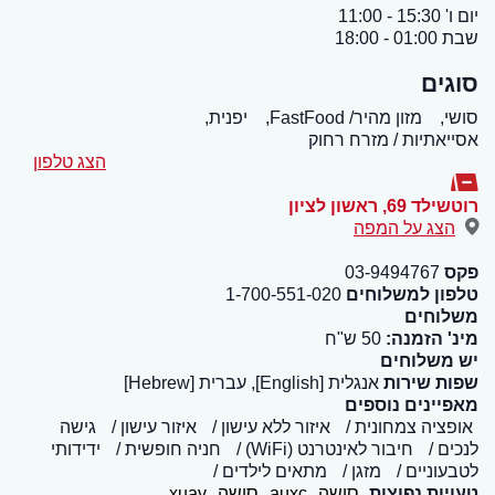
יום ו' 15:30 - 11:00
שבת 01:00 - 18:00
סוגים
סושי,
מזון מהיר/ FastFood,
יפנית,
אסייאתיות / מזרח רחוק
הצג טלפון
רוטשילד 69
,
ראשון לציון
הצג על המפה
פקס
03-9494767
טלפון למשלוחים
1-700-551-020
משלוחים
מינ' הזמנה:
50 ש"ח
יש משלוחים
שפות שירות
אנגלית [English], עברית [Hebrew]
מאפיינים נוספים
אופציה צמחונית
איזור ללא עישון
איזור עישון
גישה
לנכים
חיבור לאינטרנט (WiFi)
חניה חופשית
ידידותי
לטבעוניים
מזגן
מתאים לילדים
טעויות נפוצות
סושה
auxc
סושה
xuav