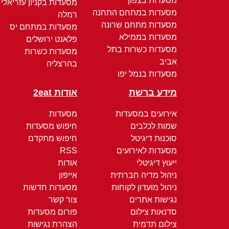
מסעדות בצפון
מסעדות בקניון עזריאלי
מסעדות במתחם התחנה
רמלה
מסעדות מתחם שרונה
מסעדות במתחם יס
מסעדות בממילא
פלאנט ירושלים
מסעדות כשרות בתל
מסעדות כשרות
אביב
בהרצליה
מסעדות בנמל יפו
מידע ברשת
אודות 2eat
אירועים במסעדות
מסעדות
שמות לכלבים
חיפוש מסעדות
סוכנות דיגיטל
חיפוש מתקדם
מסעדות לאירועים
RSS
ייעוץ דיגיטלי
אודות
ניהול מדיה חברתית
אייפון
ניהול מועדון לקוחות
מסעדות חדשות
נגישות אתרים
צור קשר
סדנאות צילום
פורום מסעדות
צילום תדמית
הצהרת נגישות