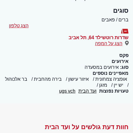
סוגים
ברים / פאבים
הצג טלפון
שדרות רוטשילד 64
,
תל אביב
הצג על המפה
פקס
אירועים
סוג:
אירועים במסעדה
מאפיינים נוספים
אופציה צמחונית
איזור עישון
בירה מהחבית
בר אלכוהול
יש יין
מזגן
טעויות נפוצות
ועד הבית
ugs vch
חוות דעת גולשים על ועד הבית