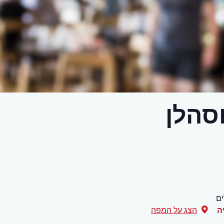
סהלן
ם
ה
הצג על המפה