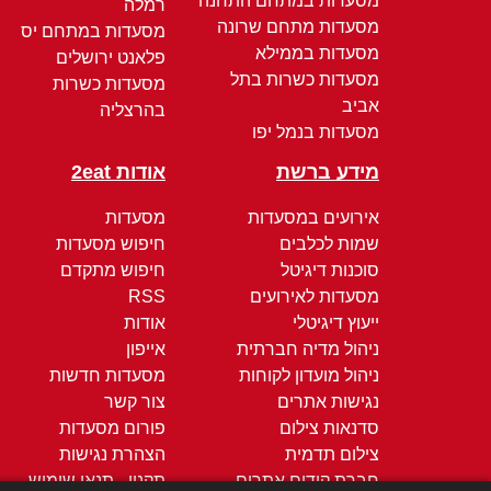
מסעדות במתחם התחנה
רמלה
מסעדות מתחם שרונה
מסעדות במתחם יס
מסעדות בממילא
פלאנט ירושלים
מסעדות כשרות בתל
מסעדות כשרות
אביב
בהרצליה
מסעדות בנמל יפו
מידע ברשת
אודות 2eat
אירועים במסעדות
מסעדות
שמות לכלבים
חיפוש מסעדות
סוכנות דיגיטל
חיפוש מתקדם
מסעדות לאירועים
RSS
ייעוץ דיגיטלי
אודות
ניהול מדיה חברתית
אייפון
ניהול מועדון לקוחות
מסעדות חדשות
נגישות אתרים
צור קשר
סדנאות צילום
פורום מסעדות
צילום תדמית
הצהרת נגישות
חברת קידום אתרים
תקנון - תנאי שימוש