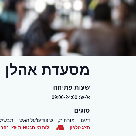
מסעדת אהלן ו
שעות פתיחה
א'-ש': 09:00-24:00
סוגים
דגים,
מזרחית,
שיפודים/על האש,
תבשילי
הצג טלפון
לוחמי הגטאות 29
,
נהרי