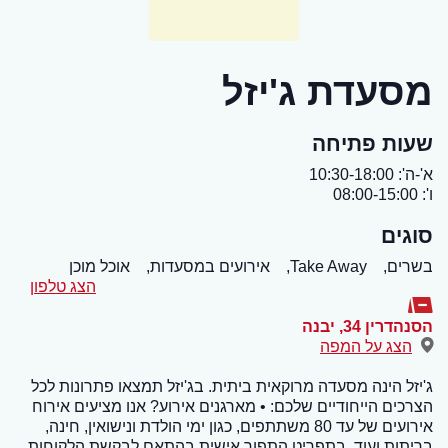
מסעדת ג'יזל
שעות פתיחה
א'-ה': 10:30-18:00
ו': 08:00-15:00
סוגים
בשרים,
Take Away,
אירועים במסעדות,
אוכל מוכן
הצג טלפון
הסנהדרין 34
,
יבנה
הצג על המפה
ג'יזל הינה מסעדה מרוקאית ביתית. בג'יזל תמצאו פתרונות לכל
הצרכים הייחודיים שלכם: • מארגנים אירוע? אנו מציעים אירוח
אירועים של עד 80 משתתפים, כגון ימי הולדת ונישואין, חינה,
בריתות ועוד, בתפריט התפור אישית בהתאם לבקשת הלקוחות.