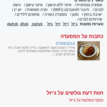
מאפיינים נוספים
אופציה צמחונית
איזור ללא עישון
איזור עישון
גישה
לנכים
חיבור לאינטרנט (WiFi)
חניה חופשית
יש יין
ישיבה בחוץ
מזגן
מסעדה כשרה
מתאים לילדים
שירותים לנכים
טעויות נפוצות
ג'יזל
ז'יזל
זיזל
גיזל
dwhzk
zwhzk
dhzk
כתבות על המסעדה
07/04/2010
שירלי רחמים מעזה לראשונה בחייה לאכול אוכל ביתי
מחוץ לבית, ומגלה שלפעמים משתלם לחרוג
מהרגלים ישנים. ו...
חוות דעת גולשים על ג'יזל
הוסף המלצות על ג'יזל