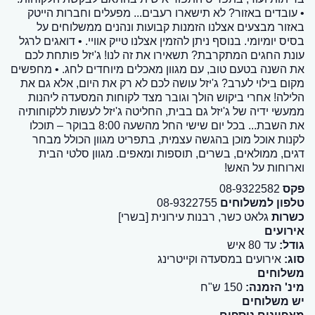
• עובדים באזור? לא תישארו רעבים... מפעלים וחברות הייטק
באזור מבצעים אצלנו הזמנות קבועות ונהנים ממשלוחים על
בסיס יומיומי. בנוסף ניתן להזמין אצלנו טייק אוויי. • דואגים לרגל
עונת החגים המתקרבת? תשאירו את זה לנו! ג'יזל פותחת לכם
את השנה בטעם טוב, עם מגוון מאכלים מיוחדים לחג. • מחפשים
מקום בילוי לערב? ג'יזל עושה לכם לא רק את היום, אלא גם את
הלילה! אחרי ביקוש הולך וגובר מצד לקוחות המסעדה ליהנות
ממעשי ידיה של ג'יזל גם בבית, החליטה ג'יזל לעשות ללקוחותיה
את השבת... בכל יום שישי החל מהשעה 8:00 בבוקר – תוכלו
לקנות אוכל מוכן בהגשה עצמית, בתפריט מגוון הכולל מבחר
דגים, ממולאים, בשרים, תוספות ומאפים. מגוון סלטי הבית
וארוחות על האש!
פקס
08-9322582
טלפון למשלוחים
08-9322755
כשרות
גלאט כשר, רבנות עירונית [בשרי]
אירועים
גודל:
עד 80 איש
סוג:
אירועים במסעדה וקייטרינג
משלוחים
מינ' הזמנה:
150 ש"ח
יש משלוחים