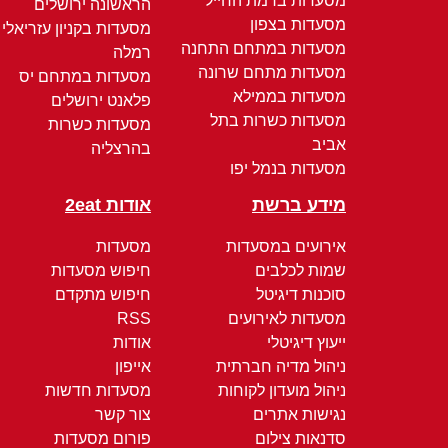
מסעדות ברמת החייל
הראשונה ירושלים
מסעדות בצפון
מסעדות בקניון עזריאלי
מסעדות במתחם התחנה
רמלה
מסעדות מתחם שרונה
מסעדות במתחם יס
מסעדות בממילא
פלאנט ירושלים
מסעדות כשרות בתל
מסעדות כשרות
אביב
בהרצליה
מסעדות בנמל יפו
מידע ברשת
אודות 2eat
אירועים במסעדות
מסעדות
שמות לכלבים
חיפוש מסעדות
סוכנות דיגיטל
חיפוש מתקדם
מסעדות לאירועים
RSS
ייעוץ דיגיטלי
אודות
ניהול מדיה חברתית
אייפון
ניהול מועדון לקוחות
מסעדות חדשות
נגישות אתרים
צור קשר
סדנאות צילום
פורום מסעדות