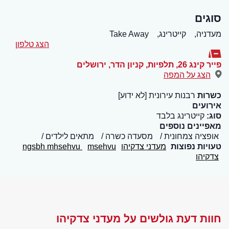
סוגים
מעדניה,
קייטרינג,
Take Away
הצג טלפון
פייר קינג 26, תלפיות, קניון הדר
,
ירושלים
הצג על המפה
כשרות
רבנות עירונית [לא ידוע]
אירועים
סוג:
קייטרינג בלבד
מאפיינים נוספים
אופציה צמחונית
מסעדה כשרה
מתאים לילדים
טעויות נפוצות
מעדני צדקיהו
msehvu
ngsbh mhsehvu
צדקיהו
חוות דעת גולשים על מעדני צדקיהו