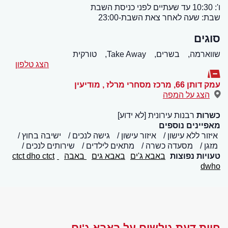
ו': 10:30 עד שעתיים לפני כניסת השבת
שבת: שעה לאחר צאת השבת-23:00
סוגים
שווארמה,
בשרים,
Take Away,
טורקית
הצג טלפון
עמק דותן 66, מרכז מסחרי מרלז
,
מודיעין
הצג על המפה
כשרות
רבנות עירונית [לא ידוע]
מאפיינים נוספים
איזור ללא עישון
איזור עישון
גישה לנכים
ישיבה בחוץ
מזגן
מסעדה כשרה
מתאים לילדים
שירותים לנכים
טעויות נפוצות
באבא ג'ים
באבא גים
באבה
ctct dho
ctct
dwho
חוות דעת גולשים על באבא ג'ים