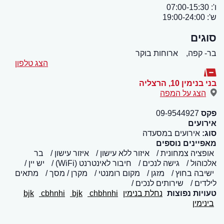
ו': 07:00-15:30
ש': 19:00-24:00
סוגים
בר- קפה,
ארוחות בוקר
הצג טלפון
בני בנימין 10
,
הרצליה
הצג על המפה
פקס
09-9544927
אירועים
סוג:
אירועים במסעדה
מאפיינים נוספים
אופציה צמחונית
איזור ללא עישון
איזור עישון
בר
אלכוהול
גישה לנכים
חיבור לאינטרנט (WiFi)
יש יין
ישיבה בחוץ
מזגן
מקום רומנטי
מקרן / מסך
מתאים
לילדים
שירותים לנכים
טעויות נפוצות
נחלת בנימין
chbhnhi
bjk
cbhnhi
bjk
בינימין