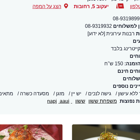
לפון
יעקוב 5
,
רחובות
הצג על המפה
08-9319899
ן למשלוחים
08-9319932
ת
רבנות עירונית [לא ידוע]
ים
ייטרינג בלבד
חים
הזמנה:
150 ש"ח
חים חינם
שלוחים
נים נוספים
 ללא עישון
גישה לנכים
יש יין
מזגן
מסעדה כשרה
מתאים 
ת נפוצות
משפחת ששון
ששון
napj
aaui