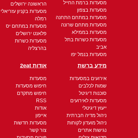
מסעדות ברמת החייל
הראשונה ירושלים
מסעדות בצפון
מסעדות בקניון עזריאלי
מסעדות במתחם התחנה
רמלה
מסעדות מתחם שרונה
מסעדות במתחם יס
מסעדות בממילא
פלאנט ירושלים
מסעדות כשרות בתל
מסעדות כשרות
אביב
בהרצליה
מסעדות בנמל יפו
מידע ברשת
אודות 2eat
אירועים במסעדות
מסעדות
שמות לכלבים
חיפוש מסעדות
סוכנות דיגיטל
חיפוש מתקדם
מסעדות לאירועים
RSS
ייעוץ דיגיטלי
אודות
ניהול מדיה חברתית
אייפון
ניהול מועדון לקוחות
מסעדות חדשות
נגישות אתרים
צור קשר
סדנאות צילום
פורום מסעדות