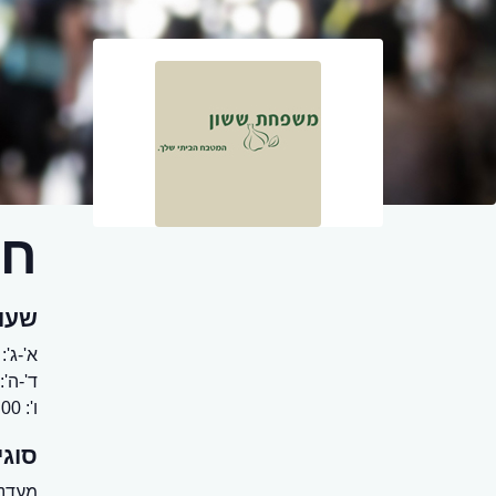
חנ
שעו
א'-ג': 9:00-16:00
ד'-ה': 9:00-19:00
ו': 08:00-15:00
סוגי
מעדני