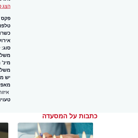
הצג ט
פקס
טלפו
כשרו
אירוע
סוג:
ק
משלו
מינ' 
משלו
יש מ
מאפיי
איזור
טעויו
כתבות על המסעדה