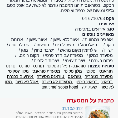
טוראנס היא מסעדה איכותית בטבריה הממוקמת בתוך המלון
הסקוטי.בטוראנס תיהנו ממטבח גורמה לא כשר, עם אוכל בסגנון
גלילי ונגיעות של צרפת ואיטליה.
פקס
04-6710763
אירועים
סוג:
אירועים במסעדה
מאפיינים נוספים
אופציה צמחונית
איזור ללא עישון
איזור עישון
ארוחת
בוקר
בר אלכוהול
גישה לנכים
הופעות
יש חלב סויה
יש יין
יש להזמין מקום מראש
ישיבה בחוץ
מזגן
מסעדה במלון
מסעדה עם חדר פרטי
מקום רומנטי
פתוח בשבת
שירות עצמי
שירותים לנכים
טעויות נפוצות
טוראנס- המלון הסקוטי
תורנס
טורנס
טרנס
תוראנס
סקוטי
מלון סקוטי
מסעדת טוראנס
מלון הסקוטי
מסעדה בטבריה
טוראנס
טוראנס מסעדה
אירועים בכנרת
בראנץ
בראנץ בצפון
מסעדה לא כשרה
אוכל לא כשר
מלון
לא כשר
שעת תה
tea time' scots hotel
כתבות על המסעדה
01/10/2012
בביקור האחרון של המדור בטבריה, האוטו נאלץ
להקיף את הכינרת בחיפוש אחר ארוחת הצהריים,