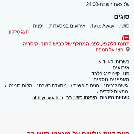
ש': צאת השבת-24:00
סוגים
סושי,
Take Away,
אירועים במסעדות,
יפנית
הצג טלפון
תחנת דלק פז, לפני המחלף של כביש החוף
,
קיסריה
הצג על המפה
כשרות
[לא ידוע]
אירועים
סוג:
קייטרינג בלבד
מאפיינים נוספים
גישה לנכים
חניה חופשית
מסעדה כשרה
מקום רומנטי
מתאים לילדים
טעויות נפוצות
מינאטו סושי בר
nhbtyu xuah cr
חוות דעת גולשים על מינאטו סושי בר