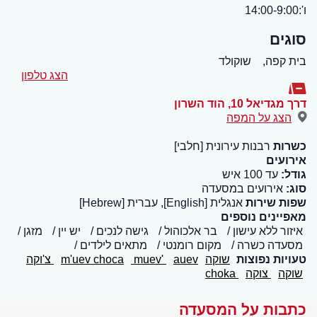
ו':14:00-9:00
סוגים
בית קפה,
שוקולד
הצג טלפון
דרך מגדיאל 10
,
הוד השרון
הצג על המפה
כשרות
רבנות עירונית [חלבי]
אירועים
גודל:
עד 100 איש
סוג:
אירועים במסעדה
שפות שירות
אנגלית [English], עברית [Hebrew]
מאפיינים נוספים
איזור ללא עישון
בר אלכוהול
גישה לנכים
יש יין
מזגן
מסעדה כשרה
מקום רומנטי
מתאים לילדים
טעויות נפוצות
שוקה
auev
muev'
m'uev choca
צ'וקה
שוקה
צוקה
choka
כתבות על המסעדה