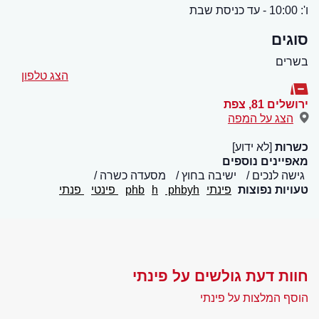
ו': 10:00 - עד כניסת שבת
סוגים
בשרים
הצג טלפון
ירושלים 81
,
צפת
הצג על המפה
כשרות
[לא ידוע]
מאפיינים נוספים
גישה לנכים
ישיבה בחוץ
מסעדה כשרה
טעויות נפוצות
פינתי
phbyh
h
phb
פינטי
פנתי
חוות דעת גולשים על פינתי
הוסף המלצות על פינתי