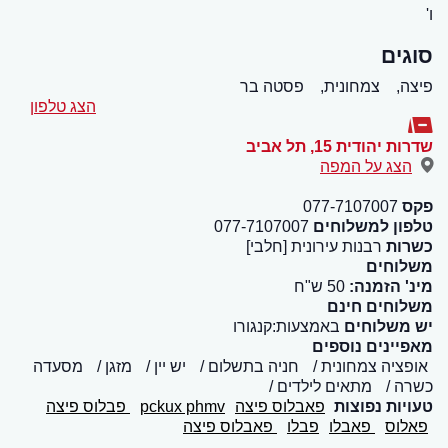
ו'
סוגים
פיצה,
צמחונית,
פסטה בר
הצג טלפון
שדרות יהודית 15
,
תל אביב
הצג על המפה
פקס
077-7107007
טלפון למשלוחים
077-7107007
כשרות
רבנות עירונית [חלבי]
משלוחים
מינ' הזמנה:
50 ש"ח
משלוחים חינם
יש משלוחים
באמצעות:קנגורו
מאפיינים נוספים
אופציה צמחונית
חניה בתשלום
יש יין
מזגן
מסעדה
כשרה
מתאים לילדים
טעויות נפוצות
פאבלוס פיצה
pckux phmv
פבלוס פיצה
פאלוס
פאבלו
פבלו
פאבלוס פיצה