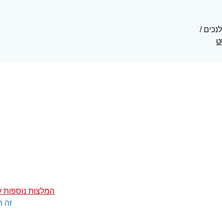
לנכים
ט
המלצות נוספות ע
זה ה