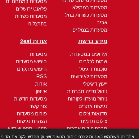
מסעדות מתחם שרונה
מסעדות במתחם יס
מסעדות בממילא
פלאנט ירושלים
מסעדות כשרות בתל
מסעדות כשרות
אביב
בהרצליה
מסעדות בנמל יפו
מידע ברשת
אודות 2eat
אירועים במסעדות
מסעדות
שמות לכלבים
חיפוש מסעדות
סוכנות דיגיטל
חיפוש מתקדם
מסעדות לאירועים
RSS
ייעוץ דיגיטלי
אודות
ניהול מדיה חברתית
אייפון
ניהול מועדון לקוחות
מסעדות חדשות
נגישות אתרים
צור קשר
סדנאות צילום
פורום מסעדות
צילום תדמית
הצהרת נגישות
חברת קידום אתרים
תקנון - תנאי שימוש
קידום ממומן
מדיניות הפרטיות
אתר זה משתמש בעוגיות לצרכי ניתוח תנועות ושיווק מחדש. לקריאת מדיני