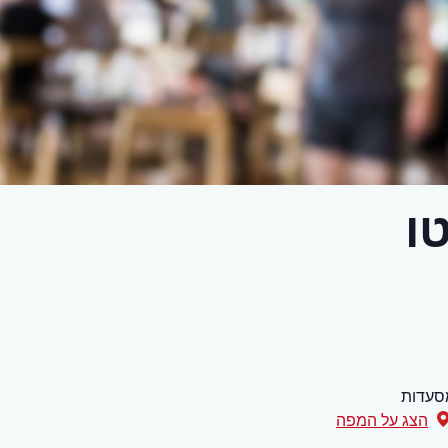
ו
סעדות
הצג על המפה