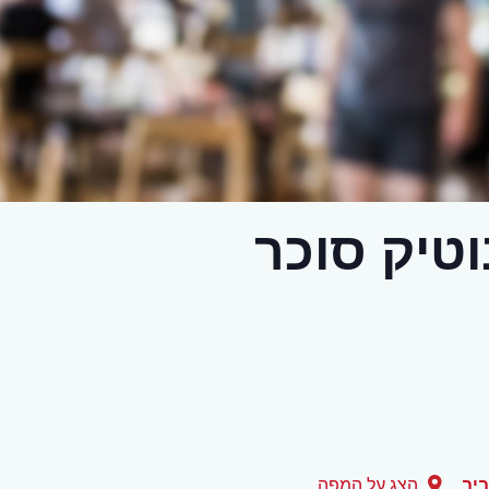
טיק סוכר
יב
הצג על המפה