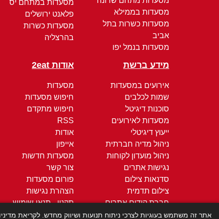
מסעדות מתחם שרונה
מסעדות במתחם יס
מסעדות בממילא
פלאנט ירושלים
מסעדות כשרות בתל
מסעדות כשרות
אביב
בהרצליה
מסעדות בנמל יפו
מידע ברשת
אודות 2eat
אירועים במסעדות
מסעדות
שמות לכלבים
חיפוש מסעדות
סוכנות דיגיטל
חיפוש מתקדם
מסעדות לאירועים
RSS
ייעוץ דיגיטלי
אודות
ניהול מדיה חברתית
אייפון
ניהול מועדון לקוחות
מסעדות חדשות
נגישות אתרים
צור קשר
סדנאות צילום
פורום מסעדות
צילום תדמית
הצהרת נגישות
חברת קידום אתרים
תקנון - תנאי שימוש
קידום ממומן
מדיניות הפרטיות
אתר זה משתמש בעוגיות לצרכי ניתוח תנועות ושיווק מחדש. לקריאת מדיני