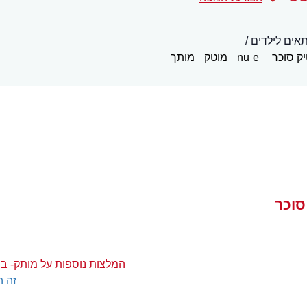
אים לילדים
ק סוכר
nu
e
מוטק
מותך
סוכר
המלצות נוספות על מותק- בו
זה ה