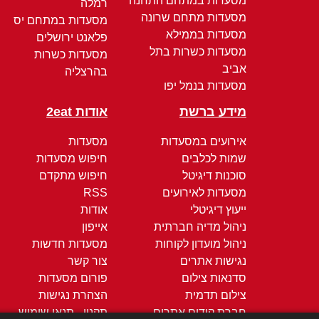
מסעדות במתחם התחנה
רמלה
מסעדות מתחם שרונה
מסעדות במתחם יס
מסעדות בממילא
פלאנט ירושלים
מסעדות כשרות בתל
מסעדות כשרות
אביב
בהרצליה
מסעדות בנמל יפו
מידע ברשת
אודות 2eat
אירועים במסעדות
מסעדות
שמות לכלבים
חיפוש מסעדות
סוכנות דיגיטל
חיפוש מתקדם
מסעדות לאירועים
RSS
ייעוץ דיגיטלי
אודות
ניהול מדיה חברתית
אייפון
ניהול מועדון לקוחות
מסעדות חדשות
נגישות אתרים
צור קשר
סדנאות צילום
פורום מסעדות
צילום תדמית
הצהרת נגישות
חברת קידום אתרים
תקנון - תנאי שימוש