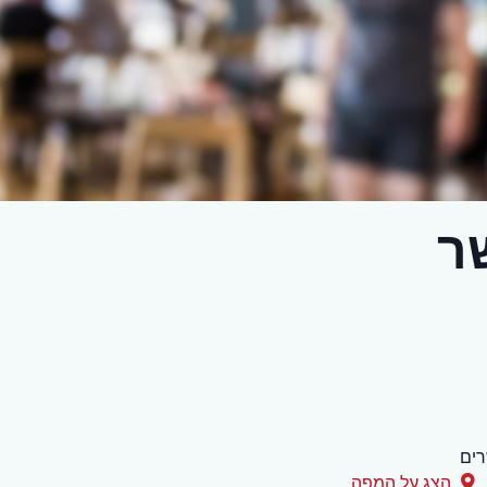
ר
ים
הצג על המפה