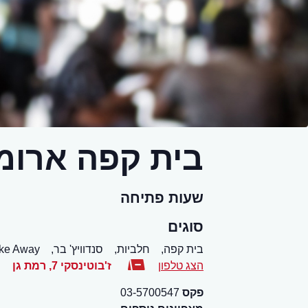
בית קפה ארומה 
שעות פתיחה
סוגים
בית קפה,
חלביות,
סנדוויץ' בר,
ke Away
הצג טלפון
ז'בוטינסקי 7
,
רמת גן
פקס
03-5700547