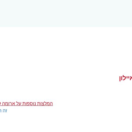
ילון
המלצות נוספות על ארומה קניו
זה ה