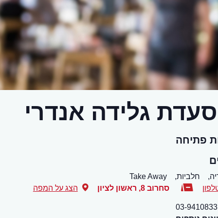
עדת גלידה אנדרי
ת פתיחה
ם
יה,
חלביות,
Take Away
לפון
סחרוב 8
,
ראשון לציון
הצג על המפה
03-9410833