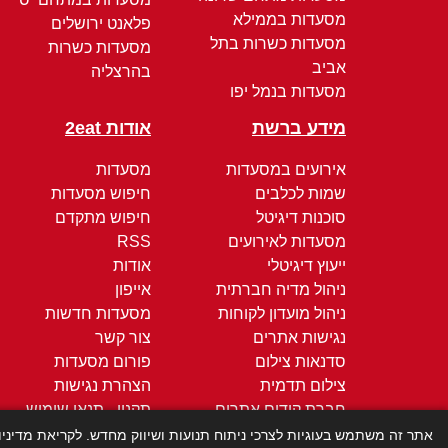
מסעדות בממילא
פלאנט ירושלים
מסעדות כשרות בתל
מסעדות כשרות
אביב
בהרצליה
מסעדות בנמל יפו
מידע ברשת
אודות 2eat
אירועים במסעדות
מסעדות
שמות לכלבים
חיפוש מסעדות
סוכנות דיגיטל
חיפוש מתקדם
מסעדות לאירועים
RSS
ייעוץ דיגיטלי
אודות
ניהול מדיה חברתית
אייפון
ניהול מועדון לקוחות
מסעדות חדשות
נגישות אתרים
צור קשר
סדנאות צילום
פורום מסעדות
צילום תדמית
הצהרת נגישות
חברת קידום אתרים
תקנון - תנאי שימוש
קידום ממומן
מדיניות הפרטיות
אתר זה משתמש בעוגיות לצרכי ניתוח תנועות ושיווק מחדש. לקריאת מדיני