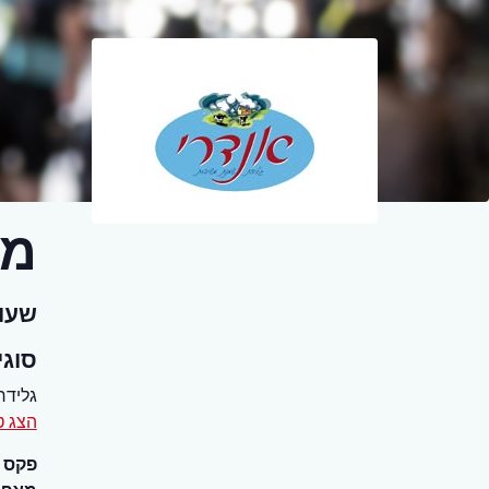
מס
שעו
סוגי
גלידר
הצג ט
פקס