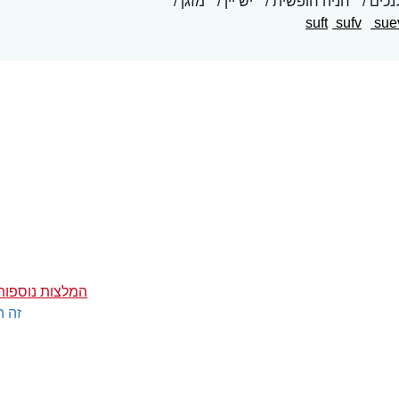
נכים
חניה חופשית
יש יין
מזגן
sufv
sue
המלצות נוספות
זה ה