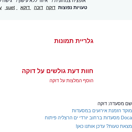
אופציה צמחונית
איזור ללא עישון
גישה ל
טעויות נפוצות
דוקה
דוכה
דוקא
suft
suet
v
גלריית תמונות
חוות דעת גולשים על דוקה
הוסף המלצות על דוקה
שם מסעדה:
דוקה
מוקד הזמנת אירועים במסעדות
Doca
מסעדות ברחוב יורדי ים הרצליה פיתוח
מצאת טעות? עדכן אותנו כאן!