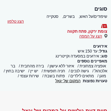
סוגים
שיפודים/על האש,
בשרים,
סטקייה
הצג טלפון
צומת ירקון
,
פתח תקווה
הצג על המפה
אירועים
גודל:
עד 150 איש
סוג:
אירועים במסעדה וקייטרינג
מאפיינים נוספים
אופציה צמחונית
איזור ללא עישון
בירה מהחבית
בר
אלכוהול
גישה לנכים
חניה חופשית
יש יין
ישיבה בחוץ
מזגן
מתאים לילדים
פתוח בשבת
שירות עצמי
טעויות נפוצות
המקום של יגאל
חוות דעת גולשים על המקום של יגאל