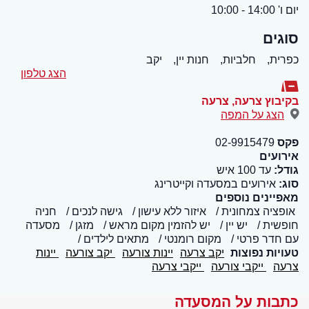
יום ו' 14:00 - 10:00
סוגים
כפרית,
חלביות,
חנות יין,
יקב
הצג טלפון
בקיבוץ צרעה
,
צרעה
הצג על המפה
פקס
02-9915479
אירועים
גודל:
עד 100 איש
סוג:
אירועים במסעדה וקייטרינג
מאפיינים נוספים
אופציה צמחונית
איזור ללא עישון
גישה לנכים
חניה
חופשית
יש יין
יש להזמין מקום מראש
מזגן
מסעדה
עם חדר פרטי
מקום רומנטי
מתאים לילדים
טעויות נפוצות
יקב צרעה
יינות צורעה
יקב צורעה
יינות
צרעה
ייקבי צורעה
ייקבי צרעה
כתבות על המסעדה