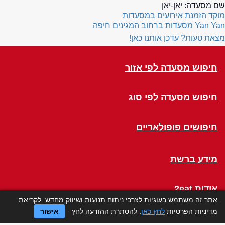
שם מסעדה:
יאן-יאן
מוקד הזמנת אירועים במסעדות
Yan Yan
מסעדות ברחוב המגינים חיפה
מצאת טעות? עדכן אותנו כאן!
חיפוש מסעדה לפי אזור
חיפוש מסעדה לפי סוג
חיפושים פופולאריים
מידע ברשת
אודות 2eat
אתר זה משתמש בעוגיות לצרכי ניתוח תנועות ושיווק מחדש. לקריאת
מדיניות הפרטיות
לחץ כאן
. להסתרת ההודעה לחץ
אישור
Click a Table