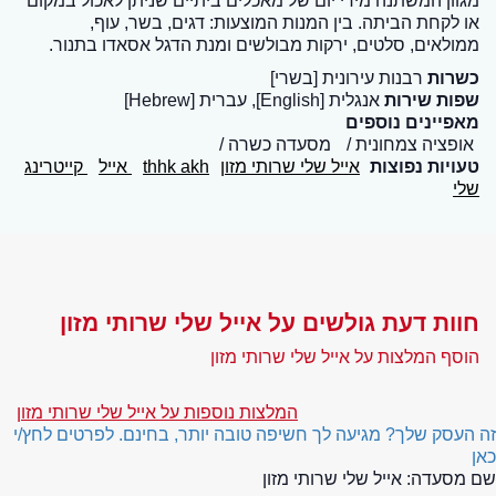
מגוון המשתנה מידי יום של מאכלים ביתיים שניתן לאכול במקום
או לקחת הביתה. בין המנות המוצעות: דגים, בשר, עוף,
ממולאים, סלטים, ירקות מבולשים ומנת הדגל אסאדו בתנור.
כשרות
רבנות עירונית [בשרי]
שפות שירות
אנגלית [English], עברית [Hebrew]
מאפיינים נוספים
אופציה צמחונית
מסעדה כשרה
טעויות נפוצות
אייל שלי שרותי מזון
thhk akh
אייל
קייטרינג
שלי
חוות דעת גולשים על אייל שלי שרותי מזון
הוסף המלצות על אייל שלי שרותי מזון
המלצות נוספות על אייל שלי שרותי מזון
זה העסק שלך? מגיעה לך חשיפה טובה יותר, בחינם. לפרטים לחץ/י
כאן
שם מסעדה:
אייל שלי שרותי מזון