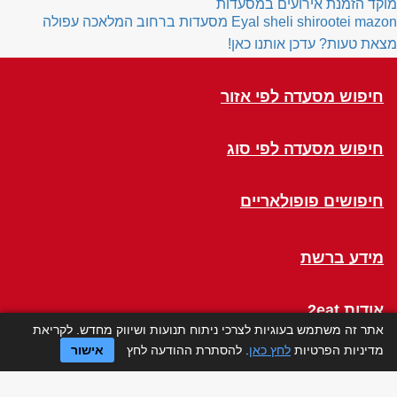
מוקד הזמנת אירועים במסעדות
Eyal sheli shirootei mazon
מסעדות ברחוב המלאכה עפולה
מצאת טעות? עדכן אותנו כאן!
חיפוש מסעדה לפי אזור
חיפוש מסעדה לפי סוג
חיפושים פופולאריים
מידע ברשת
אודות 2eat
אתר זה משתמש בעוגיות לצרכי ניתוח תנועות ושיווק מחדש. לקריאת
מדיניות הפרטיות
לחץ כאן
. להסתרת ההודעה לחץ
אישור
Click a Table