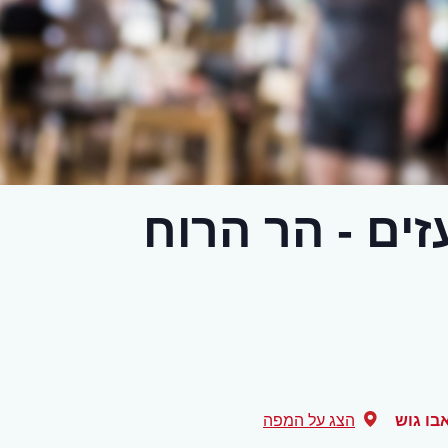
ים - הר הרוח
בו גוש
הצג על המפה