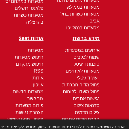
מסעדות מתחם שרונה
מסעדות במתחם יס
מסעדות בממילא
פלאנט ירושלים
מסעדות כשרות בתל
מסעדות כשרות
אביב
בהרצליה
מסעדות בנמל יפו
מידע ברשת
אודות 2eat
אירועים במסעדות
מסעדות
שמות לכלבים
חיפוש מסעדות
סוכנות דיגיטל
חיפוש מתקדם
מסעדות לאירועים
RSS
ייעוץ דיגיטלי
אודות
ניהול מדיה חברתית
אייפון
ניהול מועדון לקוחות
מסעדות חדשות
נגישות אתרים
צור קשר
סדנאות צילום
פורום מסעדות
צילום תדמית
הצהרת נגישות
חברת קידום אתרים
תקנון - תנאי שימוש
קידום ממומן
מדיניות הפרטיות
אתר זה משתמש בעוגיות לצרכי ניתוח תנועות ושיווק מחדש. לקריאת מדיני