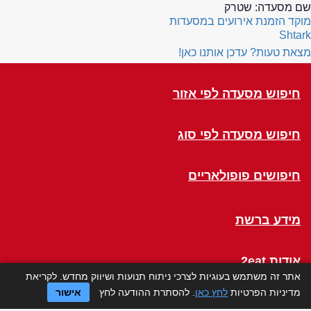
שם מסעדה:
שטרק
מוקד הזמנת אירועים במסעדות
Shtark
מצאת טעות? עדכן אותנו כאן!
חיפוש מסעדה לפי אזור
חיפוש מסעדה לפי סוג
חיפושים פופולאריים
מידע ברשת
אודות 2eat
אתר זה משתמש בעוגיות לצרכי ניתוח תנועות ושיווק מחדש. לקריאת
מדיניות הפרטיות
לחץ כאן
. להסתרת ההודעה לחץ
אישור
Click a Table